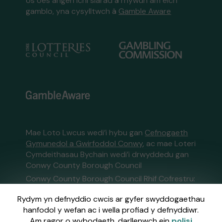
os oes angen ichi siarad â rhywun am eich
gamblo, yna cysylltwch â
Gamble Aware
Mae Loto Lwcus wedi’i hybu gan
Cefnogaeth
Gymunedol a Gwirfoddol Conwy
, ac mae Loteri
Cymdeithasau Bychain wedi’i drwyddedu gan
Conwy County Borough Council
Conwy County Borough Council Rhif Cofrestru:
091029
Rydym yn defnyddio cwcis ar gyfer swyddogaethau
hanfodol y wefan ac i wella profiad y defnyddiwr.
Gweinyddir y wefan hon gan Gatherwell,
Am ragor o wybodaeth, darllenwch ein
polisi