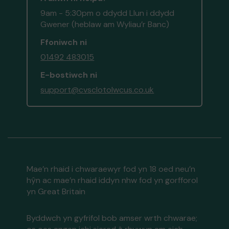
9am - 5:30pm o ddydd Llun i ddydd
Gwener (heblaw am Wyliau’r Banc)
Ffoniwch ni
01492 483015
E-bostiwch ni
support@cvsclotolwcus.co.uk
Mae’n rhaid i chwaraewyr fod yn 18 oed neu’n
hŷn ac mae’n rhaid iddyn nhw fod yn gorfforol
yn Great Britain
Byddwch yn gyfrifol bob amser wrth chwarae;