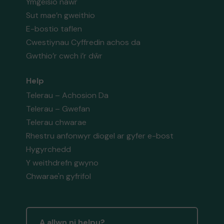
Ymgeisio nawr
Sut mae’n gweithio
E-bostio taflen
Cwestiynau Cyffredin achos da
Gwthio’r cwch i’r dŵr
Help
Telerau – Achosion Da
Telerau – Gwefan
Telerau chwarae
Rhestru anfonwyr diogel ar gyfer e-bost
Hygyrchedd
Y weithdrefn gwyno
Chwarae'n gyfrifol
A allwn ni helpu?