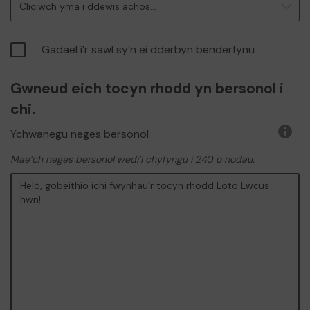
Cliciwch yma i ddewis achos...
wybo
Gadael i’r sawl sy’n ei dderbyn benderfynu
Gwneud eich tocyn rhodd yn bersonol i
chi.
Ychwanegu neges bersonol
Rhag
o
Mae’ch neges bersonol wedi’i chyfyngu i 240 o nodau.
wybo