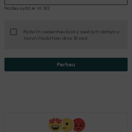
Nodau sydd ar ôl:
182
Cadarnhau
Rydw i’n cadarnhau bod y sawl sy’n derbyn y
oedran
tocyn rhodd hwn dros 18 oed.
cydsynio
Parhau