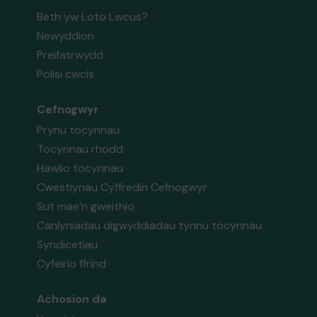
Beth yw Loto Lwcus?
Newyddion
Preifatrwydd
Polisi cwcis
Cefnogwyr
Prynu tocynnau
Tocynnau rhodd
Hawlio tocynnau
Cwestiynau Cyffredin Cefnogwyr
Sut mae’n gweithio
Canlyniadau digwyddiadau tynnu tocynnau
Syndicetiau
Cyfeirio ffrind
Achosion da