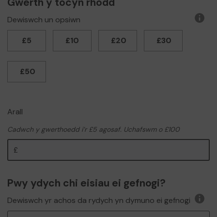
Gwerth y tocyn rhodd
Dewiswch un opsiwn
Rhag
o
£5
£10
£20
£30
wybo
£50
Arall
Cadwch y gwerthoedd i’r £5 agosaf. Uchafswm o £100
Other
Pwy ydych chi eisiau ei gefnogi?
Dewiswch yr achos da rydych yn dymuno ei gefnogi
Rhag
o