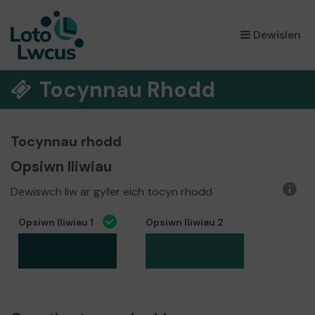
×
Dewislen
Tocynnau Rhodd
Tocynnau rhodd
Opsiwn lliwiau
Dewiswch liw ar gyfer eich tocyn rhodd
Rhag
o
Opsiwn lliwiau 1
Opsiwn lliwiau 2
wybo