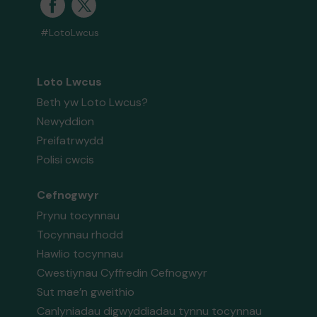
#LotoLwcus
Loto Lwcus
Beth yw Loto Lwcus?
Newyddion
Preifatrwydd
Polisi cwcis
Cefnogwyr
Prynu tocynnau
Tocynnau rhodd
Hawlio tocynnau
Cwestiynau Cyffredin Cefnogwyr
Sut mae’n gweithio
Canlyniadau digwyddiadau tynnu tocynnau