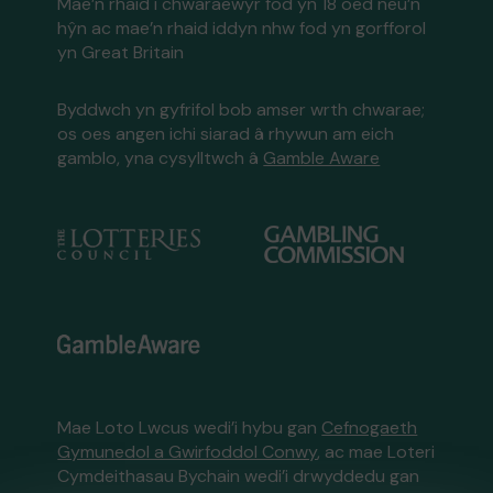
Mae’n rhaid i chwaraewyr fod yn 18 oed neu’n
hŷn ac mae’n rhaid iddyn nhw fod yn gorfforol
yn Great Britain
Byddwch yn gyfrifol bob amser wrth chwarae;
os oes angen ichi siarad â rhywun am eich
gamblo, yna cysylltwch â
Gamble Aware
Mae Loto Lwcus wedi’i hybu gan
Cefnogaeth
Gymunedol a Gwirfoddol Conwy
, ac mae Loteri
Cymdeithasau Bychain wedi’i drwyddedu gan