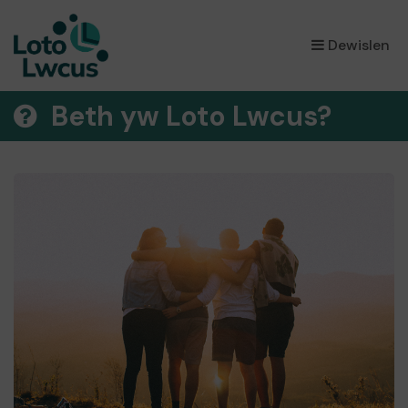
×
Dewislen
Beth yw Loto Lwcus?