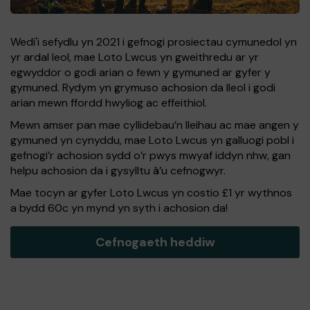
Wedi'i sefydlu yn 2021 i gefnogi prosiectau cymunedol yn
yr ardal leol, mae Loto Lwcus yn gweithredu ar yr
egwyddor o godi arian o fewn y gymuned ar gyfer y
gymuned. Rydym yn grymuso achosion da lleol i godi
arian mewn ffordd hwyliog ac effeithiol.
Mewn amser pan mae cyllidebau’n lleihau ac mae angen y
gymuned yn cynyddu, mae Loto Lwcus yn galluogi pobl i
gefnogi’r achosion sydd o’r pwys mwyaf iddyn nhw, gan
helpu achosion da i gysylltu â’u cefnogwyr.
Mae tocyn ar gyfer Loto Lwcus yn costio £1 yr wythnos
a bydd 60c yn mynd yn syth i achosion da!
Cefnogaeth heddiw