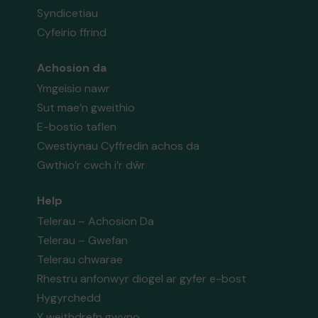
Syndicetiau
Cyfeirio ffrind
Achosion da
Ymgeisio nawr
Sut mae’n gweithio
E-bostio taflen
Cwestiynau Cyffredin achos da
Gwthio’r cwch i’r dŵr
Help
Telerau – Achosion Da
Telerau – Gwefan
Telerau chwarae
Rhestru anfonwyr diogel ar gyfer e-bost
Hygyrchedd
Y weithdrefn gwyno