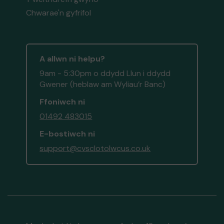
Chwarae'n gyfrifol
A allwn ni helpu?
9am - 5:30pm o ddydd Llun i ddydd
Gwener (heblaw am Wyliau’r Banc)
Ffoniwch ni
01492 483015
E-bostiwch ni
support@cvsclotolwcus.co.uk